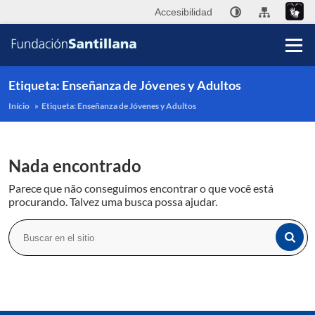
Accesibilidad
Etiqueta:
Enseñanza de Jóvenes y Adultos
Início
»
Etiqueta:
Enseñanza de Jóvenes y Adultos
Fu
Nada encontrado
Sa
Parece que não conseguimos encontrar o que você está
A
procurando. Talvez uma busca possa ajudar.
Pub