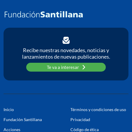
C
P
Pa
Recibe nuestras novedades, noticias y
lanzamientos de nuevas publicaciones.
Te va a interesar
Inicio
Términos y condiciones de uso
Fundación Santillana
Privacidad
Acciones
Código de ética