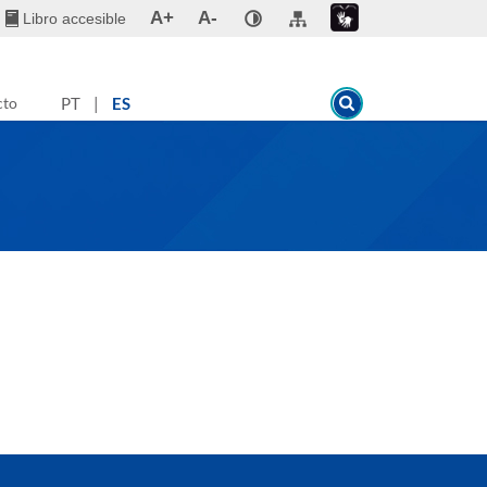
A+
A-
Libro accesible
cto
PT
|
ES