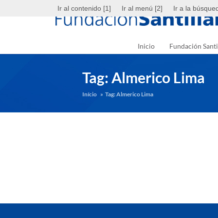
Ir al contenido [1]
Ir al menú [2]
Ir a la búsque
Inicio
Fundación Santi
Argentina
Brasil
Chile
Colômbia
Tag:
Almerico Lima
Início
»
Tag:
Almerico Lima