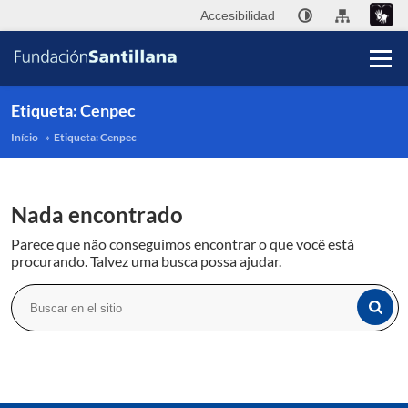
Accesibilidad
Etiqueta:
Cenpec
Início
»
Etiqueta:
Cenpec
Fu
Nada encontrado
Sa
Parece que não conseguimos encontrar o que você está
A
procurando. Talvez uma busca possa ajudar.
Pub