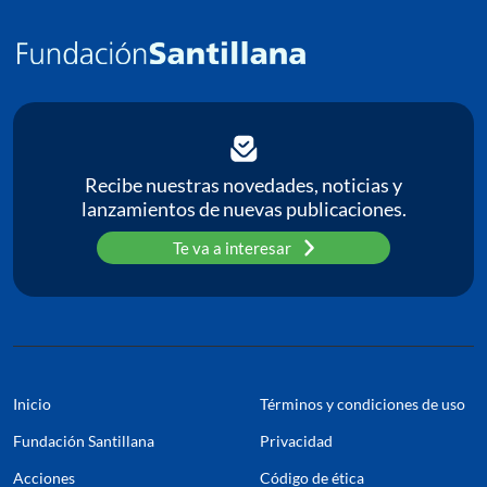
C
P
Pa
Recibe nuestras novedades, noticias y
lanzamientos de nuevas publicaciones.
Te va a interesar
Inicio
Términos y condiciones de uso
Fundación Santillana
Privacidad
Acciones
Código de ética