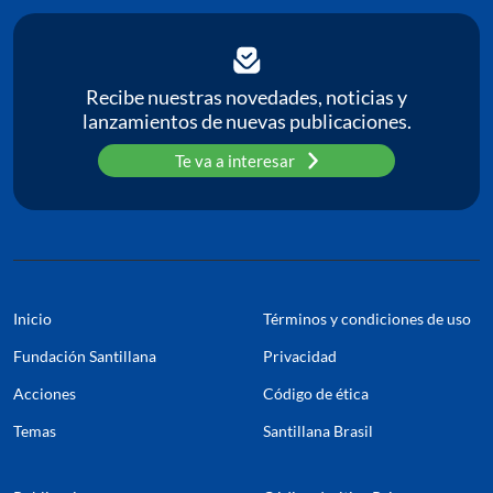
C
P
Recibe nuestras novedades, noticias y
lanzamientos de nuevas publicaciones.
Pa
Te va a interesar
Inicio
Términos y condiciones de uso
Fundación Santillana
Privacidad
Acciones
Código de ética
Temas
Santillana Brasil