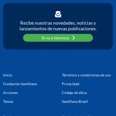
C
P
Recibe nuestras novedades, noticias y
lanzamientos de nuevas publicaciones.
Pa
Te va a interesar
Inicio
Términos y condiciones de uso
Fundación Santillana
Privacidad
Acciones
Código de ética
Temas
Santillana Brasil