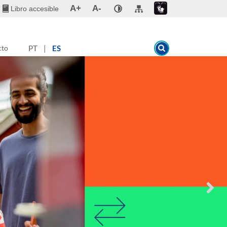
A+
A-
Libro accesible
cto
PT
|
ES