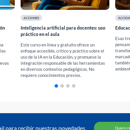
ACCIONES
ACCION
ión
Inteligencia artificial para docentes: uso
Educac
práctico en el aula
Esas tr
pensamo
na
Este curso en línea y gratuito ofrece un
transfo
elas
enfoque accesible, crítico y práctico sobre el
marcado 
uso de la IA en la Educación, y promueve la
también
uevas
integración responsable de las herramientas
ambient
en diversos contextos pedagógicos. No
requiere conocimientos previos.
ail para recibir nuestras novedades
Quiero r