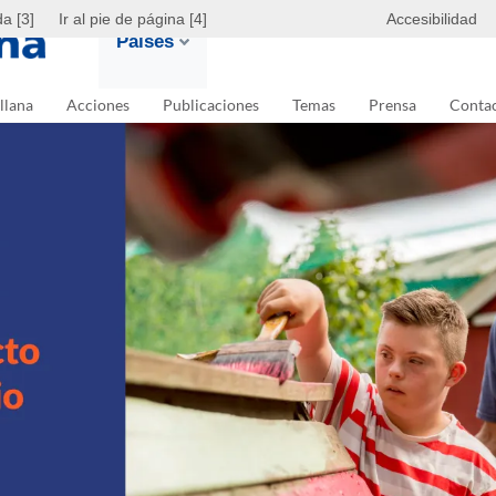
da [3]
Ir al pie de página [4]
Accesibilidad
Países
llana
Acciones
Publicaciones
Temas
Prensa
Conta