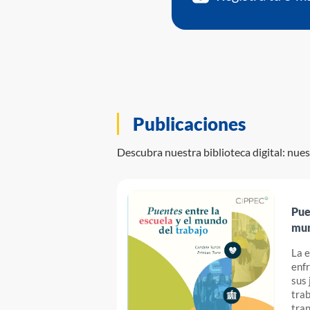
Publicaciones
Descubra nuestra biblioteca digital: nuest
Pue
mun
La e
enfr
sus 
tra
tran