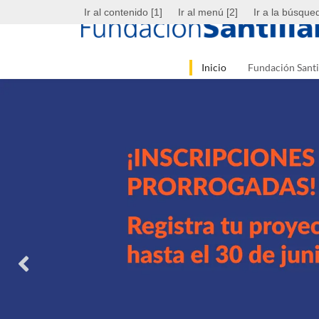
Ir al contenido [1]
Ir al menú [2]
Ir a la búsque
Inicio
Fundación Santi
Argentina
Brasil
Chile
Colômbia