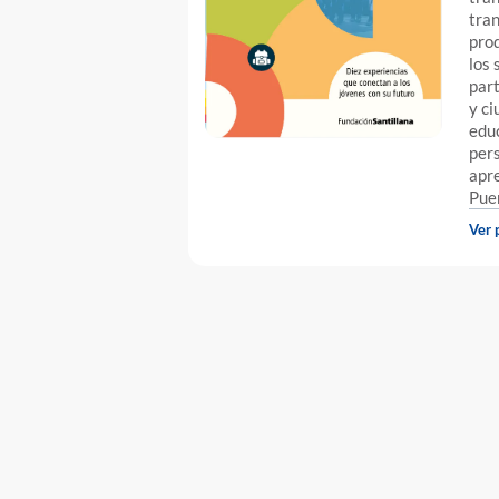
tran
prod
los 
part
y ci
educ
pers
apre
Puen
Ver 