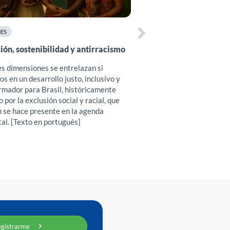
(ciencia, tecnología, ingen
en la sigla en inglés) y rec
prácticos para elaborar e
ES
propuestas pedagógicas q
equidad de género y la sos
ión, sostenibilidad y antirracismo
es dimensiones se entrelazan si
s en un desarrollo justo, inclusivo y
rmador para Brasil, históricamente
por la exclusión social y racial, que
 se hace presente en la agenda
al. [Texto en portugués]
egistrarme