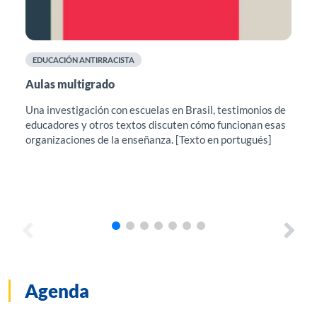
EDUCACIÓN ANTIRRACISTA
F
Aulas multigrado
Cu
el
Una investigación con escuelas en Brasil, testimonios de
educadores y otros textos discuten cómo funcionan esas
Est
organizaciones de la enseñanza. [Texto en portugués]
sug
pro
con
Agenda