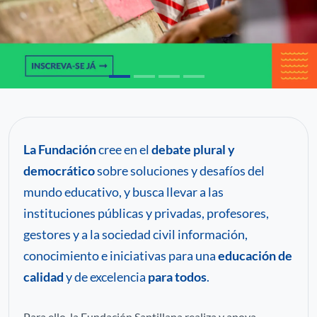
C
P
Pa
La Fundación
cree en el
debate plural y
democrático
sobre soluciones y desafíos del
mundo educativo, y busca llevar a las
instituciones públicas y privadas, profesores,
gestores y a la sociedad civil información,
conocimiento e iniciativas para una
educación de
calidad
y de excelencia
para todos
.
Para ello, la Fundación Santillana realiza y apoya