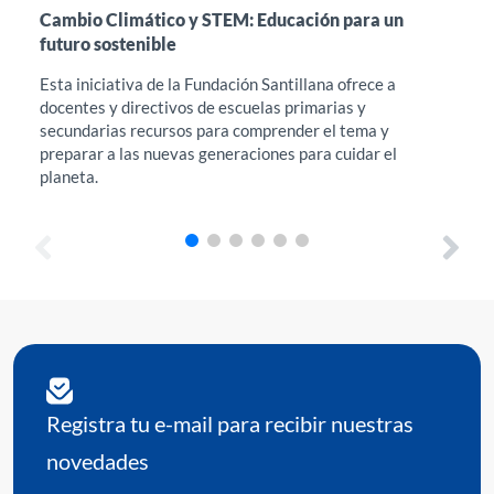
Cambio Climático y STEM: Educación para un
Int
futuro sostenible
en 
Esta iniciativa de la Fundación Santillana ofrece a
Est
docentes y directivos de escuelas primarias y
acc
secundarias recursos para comprender el tema y
Edu
preparar a las nuevas generaciones para cuidar el
her
planeta.
req
Registra tu e-mail para recibir nuestras
novedades