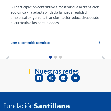
Su participación contribuye a mostrar que la transición
F
ecológica y la adaptabilidad a la nueva realidad
f
a.
ambiental exigen una transformación educativa, desde
ex
el currículo a las comunidades.
u
t
Leer el contenido completo
Le
Nuestras redes