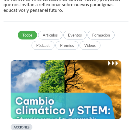
que nos invitan a reflexionar sobre nuevos paradigmas
educativos y pensar el futuro.
Todos
Artículos
Eventos
Formación
Pódcast
Premios
Videos
ACCIONES
A