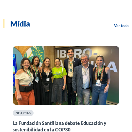
Mídia
Ver todo
NOTICIAS
n
La Fundación Santillana debate Educación y
F
sostenibilidad en la COP30
i