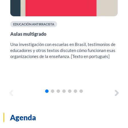
EDUCACIÓN ANTIRRACISTA
F
Aulas multigrado
Cu
el
Una investigación con escuelas en Brasil, testimonios de
educadores y otros textos discuten cómo funcionan esas
Est
organizaciones de la enseñanza. [Texto en portugués]
sug
pro
con
Agenda