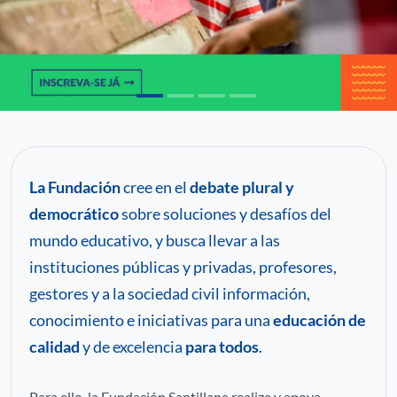
C
P
Pa
La Fundación
cree en el
debate plural y
democrático
sobre soluciones y desafíos del
mundo educativo, y busca llevar a las
instituciones públicas y privadas, profesores,
gestores y a la sociedad civil información,
conocimiento e iniciativas para una
educación de
calidad
y de excelencia
para todos
.
Para ello, la Fundación Santillana realiza y apoya