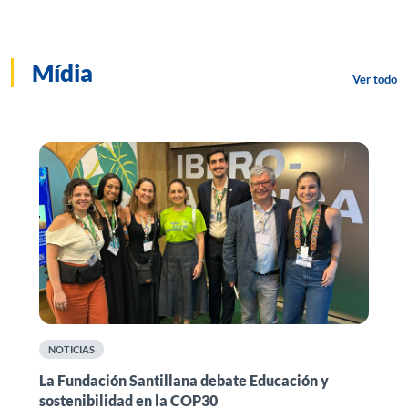
Mídia
Ver todo
NOTICIAS
n
La Fundación Santillana debate Educación y
F
sostenibilidad en la COP30
i