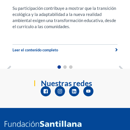
Su participación contribuye a mostrar que la transición
F
ecológica y la adaptabilidad a la nueva realidad
f
a.
ambiental exigen una transformación educativa, desde
ex
el currículo a las comunidades.
u
t
Leer el contenido completo
Le
Nuestras redes