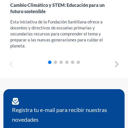
Cambio Climático y STEM: Educación para un
Int
futuro sostenible
en 
Esta iniciativa de la Fundación Santillana ofrece a
Est
docentes y directivos de escuelas primarias y
acc
secundarias recursos para comprender el tema y
Edu
preparar a las nuevas generaciones para cuidar el
her
planeta.
req
Registra tu e-mail para recibir nuestras
novedades