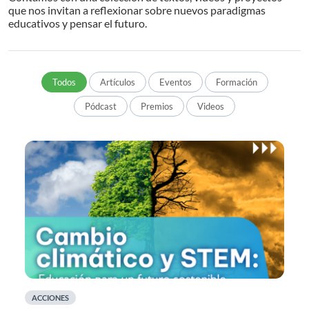
que nos invitan a reflexionar sobre nuevos paradigmas
educativos y pensar el futuro.
Todos
Artículos
Eventos
Formación
Pódcast
Premios
Videos
ACCIONES
A