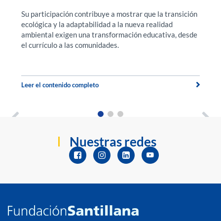
Su participación contribuye a mostrar que la transición
F
ecológica y la adaptabilidad a la nueva realidad
f
a.
ambiental exigen una transformación educativa, desde
ex
el currículo a las comunidades.
u
t
Leer el contenido completo
Le
Nuestras redes