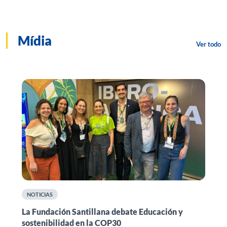
Mídia
Ver todo
NOTICIAS
n
La Fundación Santillana debate Educación y
F
sostenibilidad en la COP30
i