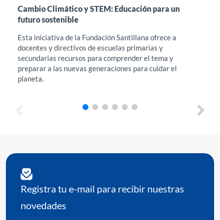
Cambio Climático y STEM: Educación para un
Int
futuro sostenible
en 
Esta iniciativa de la Fundación Santillana ofrece a
Est
docentes y directivos de escuelas primarias y
acc
secundarias recursos para comprender el tema y
Edu
preparar a las nuevas generaciones para cuidar el
her
planeta.
req
Registra tu e-mail para recibir nuestras
novedades