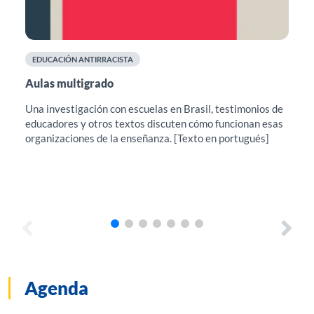
EDUCACIÓN ANTIRRACISTA
F
Aulas multigrado
Cu
el
Una investigación con escuelas en Brasil, testimonios de
educadores y otros textos discuten cómo funcionan esas
Est
organizaciones de la enseñanza. [Texto en portugués]
sug
pro
con
Agenda