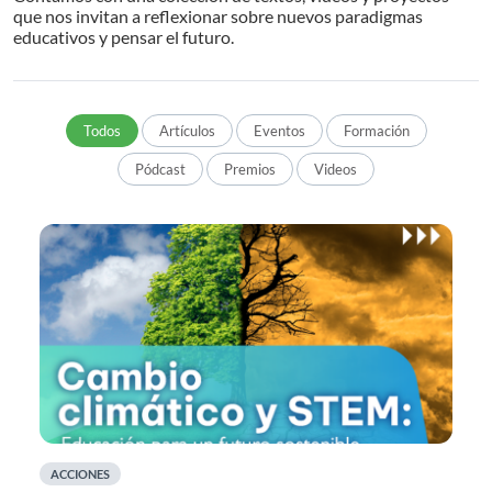
que nos invitan a reflexionar sobre nuevos paradigmas
educativos y pensar el futuro.
Todos
Artículos
Eventos
Formación
Pódcast
Premios
Videos
ACCIONES
A