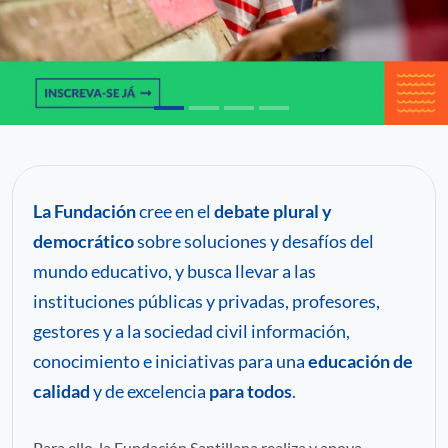
C
P
Pa
La Fundación
cree en el
debate plural y
democrático
sobre soluciones y desafíos del
mundo educativo, y busca llevar a las
instituciones públicas y privadas, profesores,
gestores y a la sociedad civil información,
conocimiento e iniciativas para una
educación de
calidad
y de excelencia
para todos
.
Para ello, la Fundación Santillana realiza y apoya