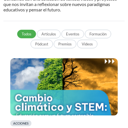
que nos invitan a reflexionar sobre nuevos paradigmas
educativos y pensar el futuro.
Todos
Artículos
Eventos
Formación
Pódcast
Premios
Videos
ACCIONES
A