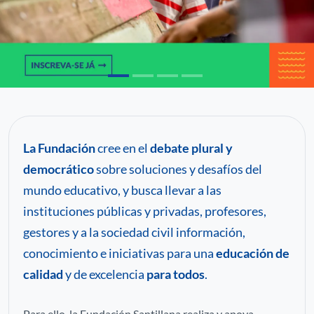
C
P
Pa
La Fundación
cree en el
debate plural y
democrático
sobre soluciones y desafíos del
mundo educativo, y busca llevar a las
instituciones públicas y privadas, profesores,
gestores y a la sociedad civil información,
conocimiento e iniciativas para una
educación de
calidad
y de excelencia
para todos
.
Para ello, la Fundación Santillana realiza y apoya