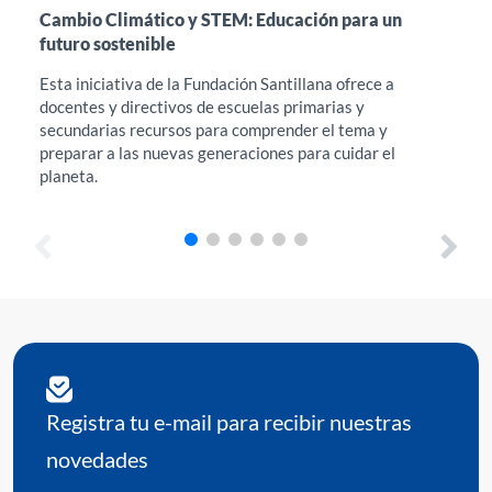
Cambio Climático y STEM: Educación para un
Int
futuro sostenible
en 
Esta iniciativa de la Fundación Santillana ofrece a
Est
docentes y directivos de escuelas primarias y
acc
secundarias recursos para comprender el tema y
Edu
preparar a las nuevas generaciones para cuidar el
her
planeta.
req
Registra tu e-mail para recibir nuestras
novedades