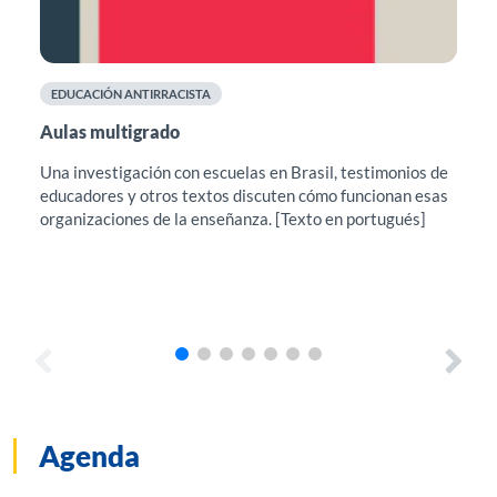
EDUCACIÓN ANTIRRACISTA
F
Aulas multigrado
Cu
el
Una investigación con escuelas en Brasil, testimonios de
educadores y otros textos discuten cómo funcionan esas
Est
organizaciones de la enseñanza. [Texto en portugués]
sug
pro
con
Agenda