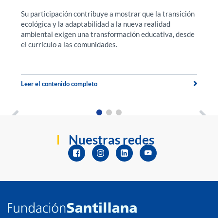
Su participación contribuye a mostrar que la transición
F
ecológica y la adaptabilidad a la nueva realidad
f
a.
ambiental exigen una transformación educativa, desde
ex
el currículo a las comunidades.
u
t
Leer el contenido completo
Le
Nuestras redes