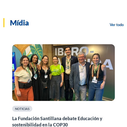
Mídia
Ver todo
NOTICIAS
n
La Fundación Santillana debate Educación y
F
sostenibilidad en la COP30
i