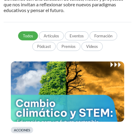
que nos invitan a reflexionar sobre nuevos paradigmas
educativos y pensar el futuro.
Todos
Artículos
Eventos
Formación
Pódcast
Premios
Videos
ACCIONES
A