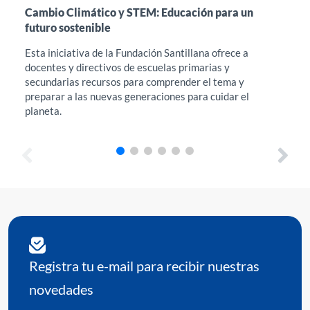
Cambio Climático y STEM: Educación para un
Int
futuro sostenible
en 
Esta iniciativa de la Fundación Santillana ofrece a
Est
docentes y directivos de escuelas primarias y
acc
secundarias recursos para comprender el tema y
Edu
preparar a las nuevas generaciones para cuidar el
her
planeta.
req
Registra tu e-mail para recibir nuestras
novedades