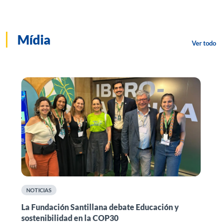
Mídia
Ver todo
NOTICIAS
n
La Fundación Santillana debate Educación y
F
sostenibilidad en la COP30
i