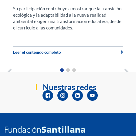
Su participación contribuye a mostrar que la transición
F
ecológica y la adaptabilidad a la nueva realidad
f
a.
ambiental exigen una transformación educativa, desde
ex
el currículo a las comunidades.
u
t
Leer el contenido completo
Le
Nuestras redes