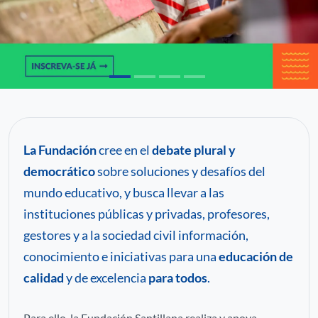
C
P
Pa
La Fundación
cree en el
debate plural y
democrático
sobre soluciones y desafíos del
mundo educativo, y busca llevar a las
instituciones públicas y privadas, profesores,
gestores y a la sociedad civil información,
conocimiento e iniciativas para una
educación de
calidad
y de excelencia
para todos
.
Para ello, la Fundación Santillana realiza y apoya