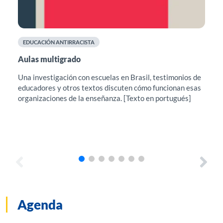
EDUCACIÓN ANTIRRACISTA
F
Aulas multigrado
Cu
el
Una investigación con escuelas en Brasil, testimonios de
educadores y otros textos discuten cómo funcionan esas
Est
organizaciones de la enseñanza. [Texto en portugués]
sug
pro
con
Agenda