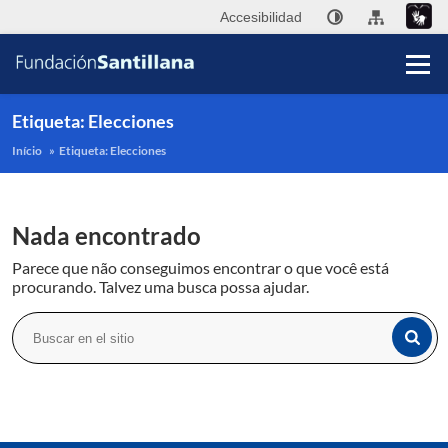
Accesibilidad
Etiqueta:
Elecciones
Início
»
Etiqueta:
Elecciones
Fu
Nada encontrado
Sa
Parece que não conseguimos encontrar o que você está
A
procurando. Talvez uma busca possa ajudar.
Pub