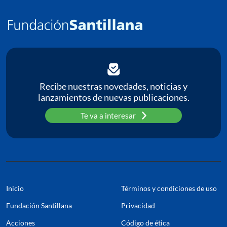
C
P
Pa
Recibe nuestras novedades, noticias y
lanzamientos de nuevas publicaciones.
Te va a interesar
Inicio
Términos y condiciones de uso
Fundación Santillana
Privacidad
Acciones
Código de ética