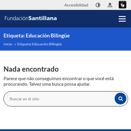
Accesibilidad
Etiqueta:
Educación Bilingüe
Início
»
Etiqueta:
Educación Bilingüe
Fu
Nada encontrado
Sa
Parece que não conseguimos encontrar o que você está
A
procurando. Talvez uma busca possa ajudar.
Pub