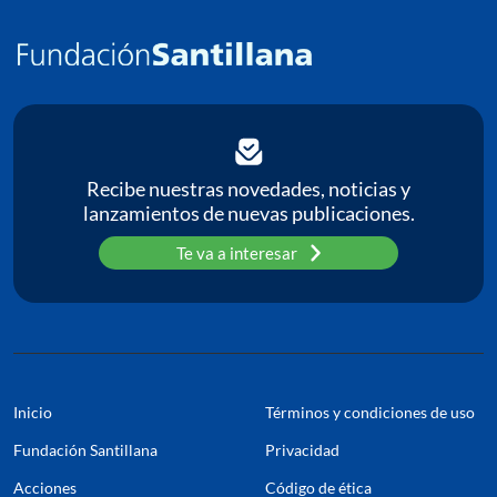
C
P
Pa
Recibe nuestras novedades, noticias y
lanzamientos de nuevas publicaciones.
Te va a interesar
Inicio
Términos y condiciones de uso
Fundación Santillana
Privacidad
Acciones
Código de ética