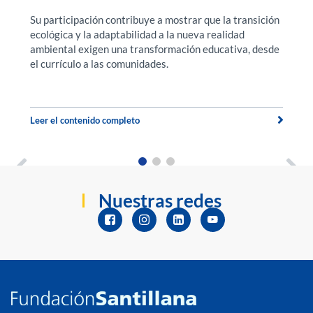
Su participación contribuye a mostrar que la transición
F
ecológica y la adaptabilidad a la nueva realidad
f
a.
ambiental exigen una transformación educativa, desde
ex
el currículo a las comunidades.
u
t
Leer el contenido completo
Le
Nuestras redes