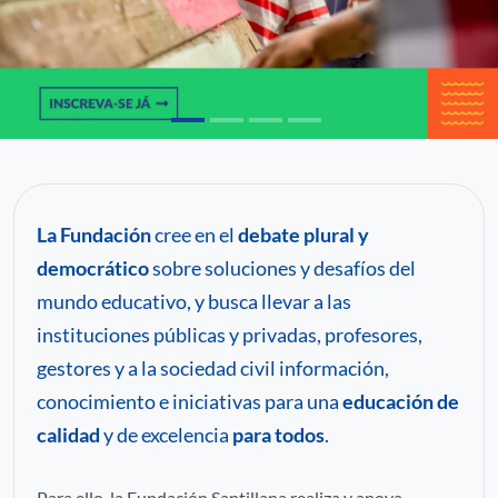
C
P
Pa
La Fundación
cree en el
debate plural y
democrático
sobre soluciones y desafíos del
mundo educativo, y busca llevar a las
instituciones públicas y privadas, profesores,
gestores y a la sociedad civil información,
conocimiento e iniciativas para una
educación de
calidad
y de excelencia
para todos
.
Para ello, la Fundación Santillana realiza y apoya