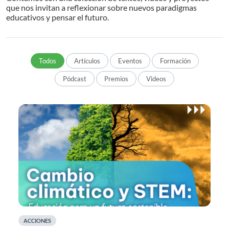
que nos invitan a reflexionar sobre nuevos paradigmas
educativos y pensar el futuro.
Todos
Artículos
Eventos
Formación
Pódcast
Premios
Videos
ACCIONES
A