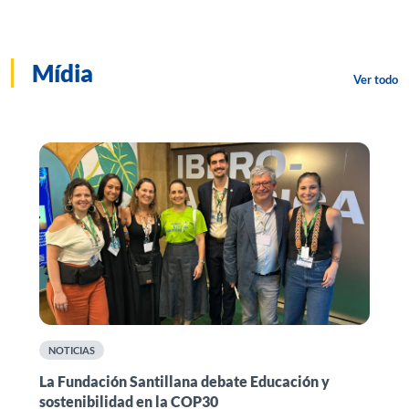
Mídia
Ver todo
NOTICIAS
n
La Fundación Santillana debate Educación y
F
sostenibilidad en la COP30
i