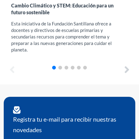
Cambio Climático y STEM: Educación para un
Int
futuro sostenible
en 
Esta iniciativa de la Fundación Santillana ofrece a
Est
docentes y directivos de escuelas primarias y
acc
secundarias recursos para comprender el tema y
Edu
preparar a las nuevas generaciones para cuidar el
her
planeta.
req
Registra tu e-mail para recibir nuestras
novedades