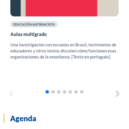
EDUCACIÓN ANTIRRACISTA
F
Aulas multigrado
Cu
el
Una investigación con escuelas en Brasil, testimonios de
educadores y otros textos discuten cómo funcionan esas
Est
organizaciones de la enseñanza. [Texto en portugués]
sug
pro
con
Agenda